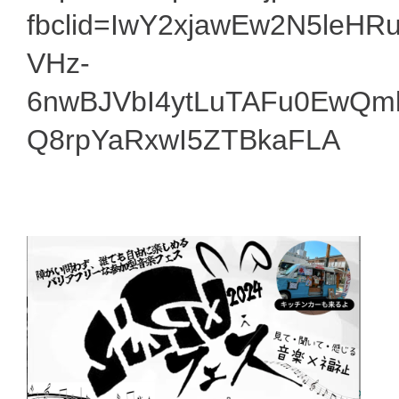
fbclid=IwY2xjawEw2N5leH
VHz-
6nwBJVbI4ytLuTAFu0EwQm
Q8rpYaRxwI5ZTBkaFLA